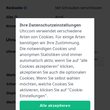
Rückseite
Mit Schrauben verschlossen
Glas
Acryl
Ihre Datenschutzeinstellungen
Krone
Ziehkrone
Uhr.com verwendet verschiedene
Arten von
Cookies
. Für einige Arten
Uhrwerk Informationen
benötigen wir Ihre Zustimmung.
Die notwendigen Cookies und
Uhrwerks-Nummer
Z013
(
Spezifikationen ansehen
)
anonymen Statistiken sind immer
Handbuch herunterladen
automatisch aktiv; wenn Sie auf "alle
(English)
Cookies akzeptieren" klicken,
akzeptieren Sie auch die optionalen
Marke des Uhrwerks
Seiko Instruments Inc.
Cookies. Wenn Sie selbst wählen
möchten, welche Cookies Sie
Schweizer Uhrwerk
Nein
aktivieren, klicken Sie auf "Cookie-
Displaytyp
Digital
Einstellungen".
Mechanismus
Quarz
Alle akzeptieren