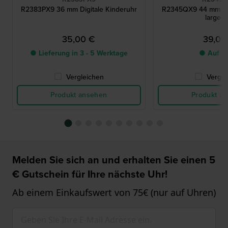
R2383PX9 36 mm Digitale Kinderuhr
R2345QX9 44 mm Dig
large d
35,00 €
39,00
● Lieferung in 3 - 5 Werktage
● Auf L
Vergleichen
Vergle
Produkt ansehen
Produkt a
Melden Sie sich an und erhalten Sie einen 5
€ Gutschein für Ihre nächste Uhr!
Ab einem Einkaufswert von 75€ (nur auf Uhren)