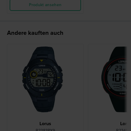
Produkt ansehen
Andere kauften auch
Lorus
Loru
R2383PX9
R2345