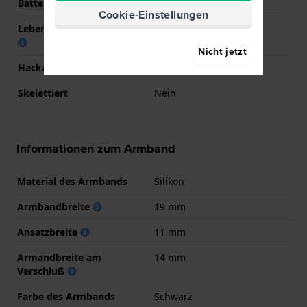
Batterie
Renata CR2016 Batterie
Cookie-Einstellungen
Lebensdauer der Batterie
24 Monate
Nicht jetzt
Hackable
Nein
Skelettiert
Nein
Informationen zum Armband
Material des Armbands
Silikon
Armbandbreite
19 mm
Ansatzbreite
11 mm
Armandbreite am
14 mm
Verschluß
Farbe des Armbands
Schwarz