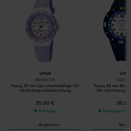
Lorus
Loru
RRX51CX9
R2317H
Young 30 mm Lila schwimmfähige Uhr
Young 36 mm Blaue
mit Hintergrundbeleuchtung
Uhr mit Hintergru
35,00 €
35,00
● Auf Lager
● Lieferung in 3
Vergleichen
Vergle