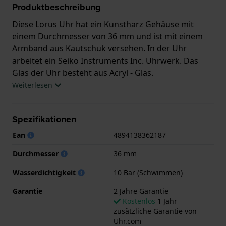
Produktbeschreibung
Diese Lorus Uhr hat ein Kunstharz Gehäuse mit
einem Durchmesser von 36 mm und ist mit einem
Armband aus Kautschuk versehen. In der Uhr
arbeitet ein Seiko Instruments Inc. Uhrwerk. Das
Glas der Uhr besteht aus Acryl - Glas.
Weiterlesen
Die Uhr ist wasserdicht bis 10 ATM. Das bedeutet,
dass die Uhr zum Schwimmen geeignet ist.. Die Uhr
Spezifikationen
wird mit 2 Jahre Garantie geliefert.
Ean
4894138362187
.
Durchmesser
36 mm
Wasserdichtigkeit
10 Bar (Schwimmen)
Garantie
2 Jahre Garantie
Kostenlos
1 Jahr
zusätzliche Garantie von
Uhr.com