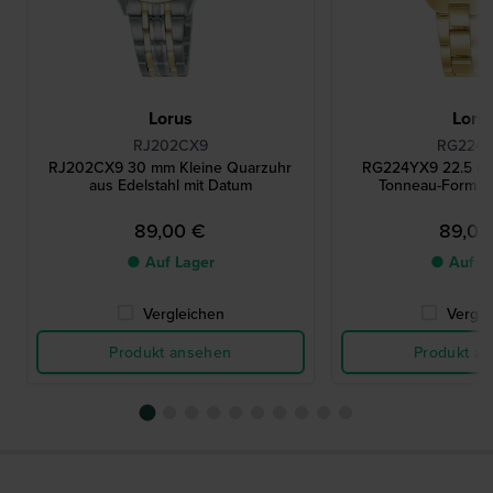
Lorus
Loru
RJ202CX9
RG224
RJ202CX9 30 mm Kleine Quarzuhr
RG224YX9 22.5 mm
aus Edelstahl mit Datum
Tonneau-Form au
89,00 €
89,00
● Auf Lager
● Auf L
Vergleichen
Vergle
Produkt ansehen
Produkt a