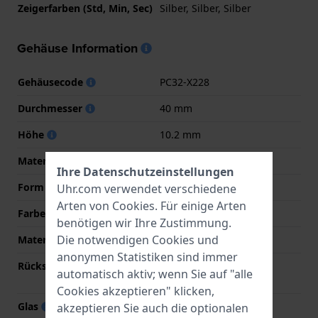
Zeigerfarben (Std, Min, Sec)
Silber, Silber, Silber
Gehäuse Information
Gehäusecode
PC32-X228
Durchmesser
40 mm
Höhe
10.2 mm
Material
Titan
Ihre Datenschutzeinstellungen
Form
Rund
Uhr.com verwendet verschiedene
Arten von
Cookies
. Für einige Arten
Farbe
Grau
benötigen wir Ihre Zustimmung.
Die notwendigen Cookies und
Material der Rückseite
Titan
anonymen Statistiken sind immer
Rückseite
Verschraubte
automatisch aktiv; wenn Sie auf "alle
Gehäuserückseite
Cookies akzeptieren" klicken,
Glas
Hardlex Glas
akzeptieren Sie auch die optionalen