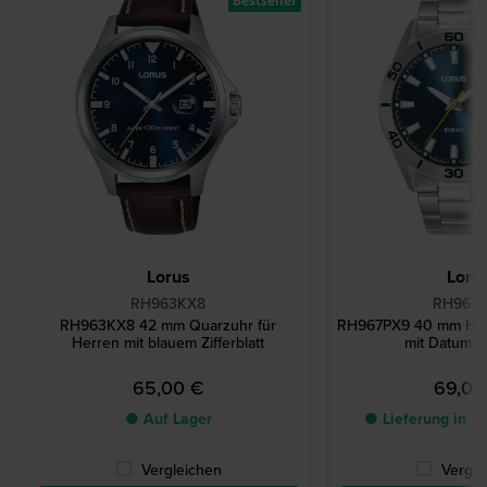
Bestseller
Lorus
Loru
RH963KX8
RH967
RH963KX8 42 mm Quarzuhr für
RH967PX9 40 mm Herr
Herren mit blauem Zifferblatt
mit Datums
65,00 €
69,00
● Auf Lager
● Lieferung in 3
Vergleichen
Vergle