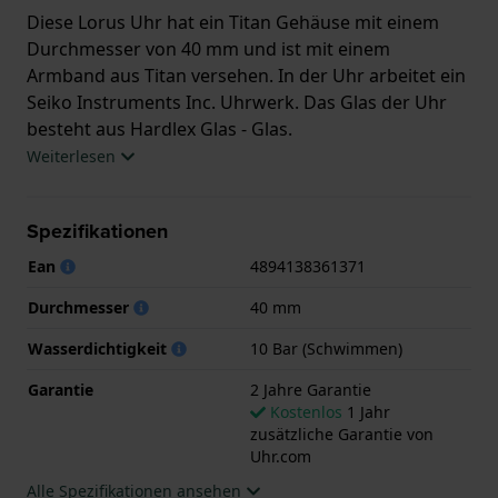
Diese Lorus Uhr hat ein Titan Gehäuse mit einem
Durchmesser von 40 mm und ist mit einem
Armband aus Titan versehen. In der Uhr arbeitet ein
Seiko Instruments Inc. Uhrwerk. Das Glas der Uhr
besteht aus Hardlex Glas - Glas.
Weiterlesen
Die Uhr ist wasserdicht bis 10 ATM. Das bedeutet,
dass die Uhr zum Schwimmen geeignet ist.. Die Uhr
Spezifikationen
wird mit 2 Jahre Garantie geliefert.
Ean
4894138361371
.
Durchmesser
40 mm
Wasserdichtigkeit
10 Bar (Schwimmen)
Garantie
2 Jahre Garantie
Kostenlos
1 Jahr
zusätzliche Garantie von
Uhr.com
Alle Spezifikationen ansehen