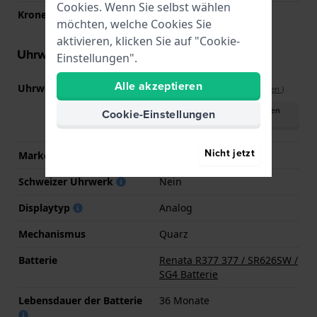
Cookies. Wenn Sie selbst wählen
Krone
Ziehkrone
möchten, welche Cookies Sie
aktivieren, klicken Sie auf "Cookie-
Uhrwerk Informationen
Einstellungen".
Alle akzeptieren
Uhrwerks-Nummer
PC32
(
Spezifikationen ansehen
)
Handbuch herunterladen
Cookie-Einstellungen
(English)
Nicht jetzt
Marke des Uhrwerks
Seiko Instruments Inc.
Schweizer Uhrwerk
Nein
Displaytyp
Analog
Mechanismus
Quarz
Batterie
Renata R377 377 / SR626SW /
SG4 Batterie
Lebensdauer der Batterie
36 Monate