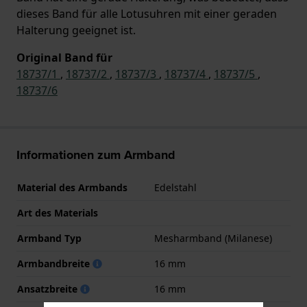
dieses Band für alle Lotusuhren mit einer geraden
Halterung geeignet ist.
Original Band für
18737/1
,
18737/2
,
18737/3
,
18737/4
,
18737/5
,
18737/6
Informationen zum Armband
Material des Armbands
Edelstahl
Art des Materials
Armband Typ
Mesharmband (Milanese)
Armbandbreite
16 mm
Ansatzbreite
16 mm