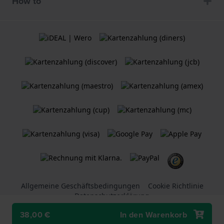
How to
Allgemeine Geschäftsbedingungen
Cookie Richtlinie
Datenschutzerklärung
38,00 €
In den Warenkorb
Ein
Holland Watch Group B.V.
Webshop