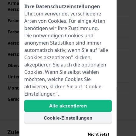
Armandbreite am
14 mm
Ihre Datenschutzeinstellungen
Verschluß
Uhr.com verwendet verschiedene
Farbe des Armbands
Silber
Arten von
Cookies
. Für einige Arten
benötigen wir Ihre Zustimmung.
Farbe der Naht
N/A
Die notwendigen Cookies und
anonymen Statistiken sind immer
Verschlusstyp
Mailänder schließe
automatisch aktiv; wenn Sie auf "alle
Verschlussfarbe
Silber
Cookies akzeptieren" klicken,
akzeptieren Sie auch die optionalen
Oberarmbandlänge (mm)
60 mm
Cookies. Wenn Sie selbst wählen
Unterarmbandlänge (mm)
110 mm
möchten, welche Cookies Sie
aktivieren, klicken Sie auf "Cookie-
Montagetyp
Quick release Federsteg
Einstellungen".
Gerade Bandhalterung
Ja
Alle akzeptieren
Cookie-Einstellungen
Zuletzt angesehen
Nicht jetzt