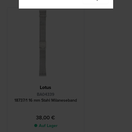
Lotus
BA04339
18737/1 16 mm Stahl Milaneseband
38,00 €
● Auf Lager