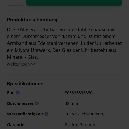
Produktbeschreibung
Diese Maserati Uhr hat ein Edelstahl Gehäuse mit
einem Durchmesser von 42 mm und ist mit einem
Armband aus Edelstahl versehen. In der Uhr arbeitet
ein Miyota Uhrwerk. Das Glas der Uhr besteht aus
Mineral - Glas.
Weiterlesen
Die Uhr ist wasserdicht bis 10 ATM. Das bedeutet,
dass die Uhr zum Schwimmen geeignet ist.. Die Uhr
Spezifikationen
wird mit 2 Jahre Garantie geliefert.
Ean
8033288983804
.
Durchmesser
42 mm
Wasserdichtigkeit
10 Bar (Schwimmen)
Garantie
2 Jahre Garantie