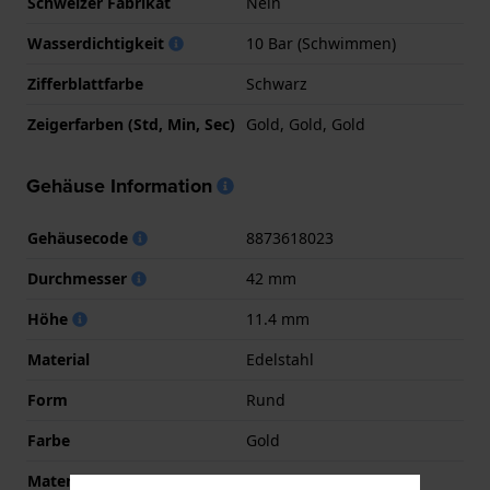
Schweizer Fabrikat
Nein
Wasserdichtigkeit
10 Bar (Schwimmen)
Zifferblattfarbe
Schwarz
Zeigerfarben (Std, Min, Sec)
Gold, Gold, Gold
Gehäuse Information
Gehäusecode
8873618023
Durchmesser
42 mm
Höhe
11.4 mm
Material
Edelstahl
Form
Rund
Farbe
Gold
Material der Rückseite
Edelstahl