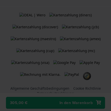
Allgemeine Geschäftsbedingungen
Cookie Richtlinie
Datenschutzerklärung
305,00 €
In den Warenkorb
Ein
Holland Watch Group B.V.
Webshop