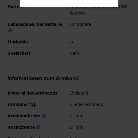
Batterie
Renata R364 364 / SR621SW
Batterie
Lebensdauer der Batterie
24 Monate
Hackable
Ja
Skelettiert
Nein
Informationen zum Armband
Material des Armbands
Edelstahl
Armband Typ
Gliederarmband
Armbandbreite
21 mm
Ansatzbreite
21 mm