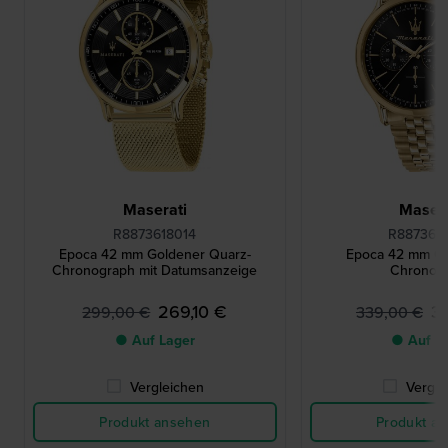
Maserati
Masera
R8873618014
R887361
Epoca 42 mm Goldener Quarz-
Epoca 42 mm Go
Chronograph mit Datumsanzeige
Chronog
269,10 €
3
299,00 €
339,00 €
● Auf Lager
● Auf L
Vergleichen
Vergle
Produkt ansehen
Produkt a