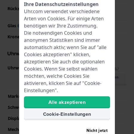
Ihre Datenschutzeinstellungen
Rückseite
Verschraubte
Uhr.com verwendet verschiedene
Gehäuserückseite
Arten von
Cookies
. Für einige Arten
benötigen wir Ihre Zustimmung.
Glas
Mineral
Die notwendigen Cookies und
Krone
Ziehkrone
anonymen Statistiken sind immer
automatisch aktiv; wenn Sie auf "alle
Uhrwerk Informationen
Cookies akzeptieren" klicken,
akzeptieren Sie auch die optionalen
Uhrwerks-Nummer
JS20
Cookies. Wenn Sie selbst wählen
(
Spezifikationen ansehen
)
möchten, welche Cookies Sie
Handbuch herunterladen
(English)
aktivieren, klicken Sie auf "Cookie-
Einstellungen".
Marke des Uhrwerks
Miyota
Alle akzeptieren
Schweizer Uhrwerk
Nein
Cookie-Einstellungen
Displaytyp
Analog
Mechanismus
Quarz
Nicht jetzt