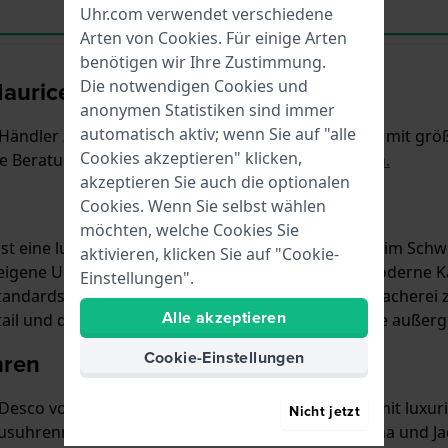
Uhr.com verwendet verschiedene
Arten von
Cookies
. Für einige Arten
benötigen wir Ihre Zustimmung.
Maurice Lacroix Uhren
Die notwendigen Cookies und
anonymen Statistiken sind immer
automatisch aktiv; wenn Sie auf "alle
oix-Händler zu sein und wir behandeln Ihre Bestellung mit g
Cookies akzeptieren" klicken,
e Beratung? Bitte
kontaktieren Sie unsere Experten.
akzeptieren Sie auch die optionalen
Cookies. Wenn Sie selbst wählen
möchten, welche Cookies Sie
st eine luxuriöse Swiss Made-Uhrenmarke mit Sitz im Schwe
aktivieren, klicken Sie auf "Cookie-
ene Uhrwerke (Manufaktur Horlogerie) oder moderne Kalibe
Einstellungen".
andards der langen Tradition der Schweizer Uhrmacherei zu
Alle akzeptieren
tail und dem Streben nach Perfektion entstehen die außer
hren
Cookie-Einstellungen
Desco von Schulthess aus Zürich. Desco handelte mit luxuri
Nicht jetzt
suhrenmarken wie Audemars Piguet, Heuer, Eterna und Jae