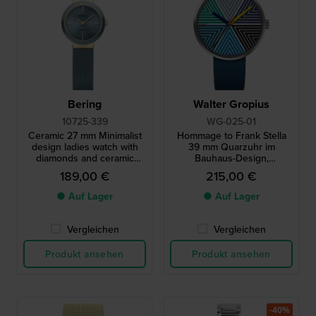
Bering
Walter Gropius
10725-339
WG-025-01
Ceramic 27 mm Minimalist
Hommage to Frank Stella
design ladies watch with
39 mm Quarzuhr im
diamonds and ceramic
Bauhaus-Design,
bezel
hergestellt in Deutschland
189,00 €
215,00 €
● Auf Lager
● Auf Lager
Vergleichen
Vergleichen
Produkt ansehen
Produkt ansehen
-40%