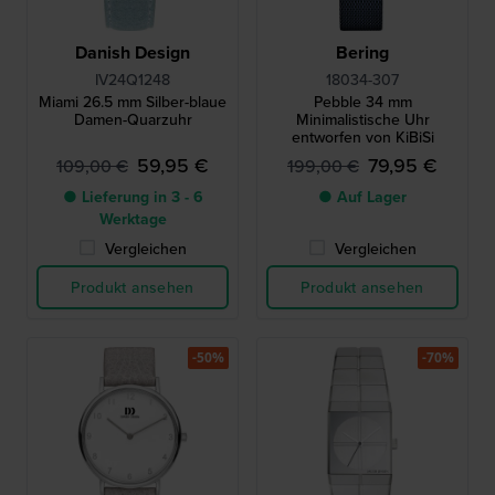
Danish Design
Bering
IV24Q1248
18034-307
Miami 26.5 mm Silber-blaue
Pebble 34 mm
Damen-Quarzuhr
Minimalistische Uhr
entworfen von KiBiSi
59,95 €
79,95 €
109,00 €
199,00 €
● Lieferung in 3 - 6
● Auf Lager
Werktage
Vergleichen
Vergleichen
Produkt ansehen
Produkt ansehen
-50%
-70%