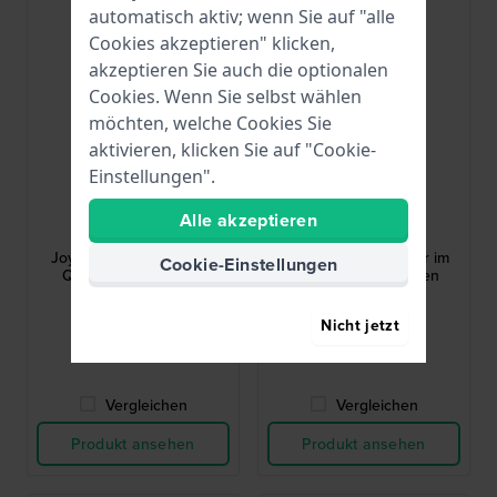
automatisch aktiv; wenn Sie auf "alle
Cookies akzeptieren" klicken,
akzeptieren Sie auch die optionalen
Cookies. Wenn Sie selbst wählen
möchten, welche Cookies Sie
aktivieren, klicken Sie auf "Cookie-
Einstellungen".
Calvin Klein
Danish Design
Alle akzeptieren
25100026
IV33Q1271
Joyful 30 mm Modische
Pico 32 mm Quarzuhr im
Cookie-Einstellungen
Quarzuhr für Damen
silbernen und grünen
Damen-Design
159,00 €
159,00 €
Nicht jetzt
● Auf Lager
● Auf Lager
Vergleichen
Vergleichen
Produkt ansehen
Produkt ansehen