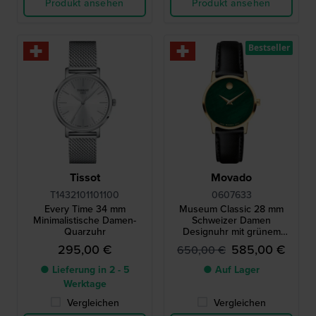
Produkt ansehen
Produkt ansehen
Bestseller
Tissot
Movado
T1432101101100
0607633
Every Time 34 mm
Museum Classic 28 mm
Minimalistische Damen-
Schweizer Damen
Quarzuhr
Designuhr mit grünem
MOP-Zifferblatt
295,00 €
585,00 €
650,00 €
● Lieferung in 2 - 5
● Auf Lager
Werktage
Vergleichen
Vergleichen