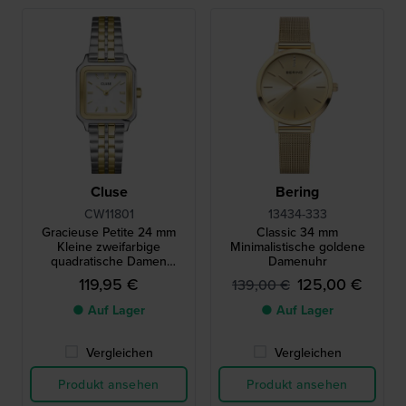
Cluse
Bering
CW11801
13434-333
Gracieuse Petite 24 mm
Classic 34 mm
Kleine zweifarbige
Minimalistische goldene
quadratische Damen
Damenuhr
Quarzuhr
119,95 €
125,00 €
139,00 €
● Auf Lager
● Auf Lager
Vergleichen
Vergleichen
Produkt ansehen
Produkt ansehen