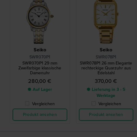
Seiko
Seiko
SWR070P1
SWR078P1
SWR070P1 29 mm
SWR078P1 26 mm Elegante
Zweifarbige klassische
rechteckige Quarzuhr aus
Damenuhr
Edelstahl
280,00 €
370,00 €
● Auf Lager
● Lieferung in 3 - 5
Werktage
Vergleichen
Vergleichen
Produkt ansehen
Produkt ansehen