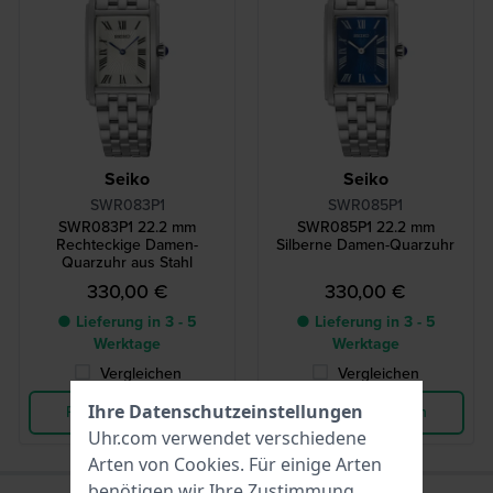
Seiko
Seiko
SWR083P1
SWR085P1
SWR083P1 22.2 mm
SWR085P1 22.2 mm
Rechteckige Damen-
Silberne Damen-Quarzuhr
Quarzuhr aus Stahl
330,00 €
330,00 €
● Lieferung in 3 - 5
● Lieferung in 3 - 5
Werktage
Werktage
Vergleichen
Vergleichen
Ihre Datenschutzeinstellungen
Produkt ansehen
Produkt ansehen
Uhr.com verwendet verschiedene
Arten von
Cookies
. Für einige Arten
benötigen wir Ihre Zustimmung.