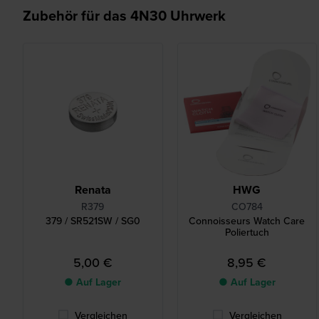
Zubehör für das 4N30 Uhrwerk
Renata
HWG
R379
CO784
379 / SR521SW / SG0
Connoisseurs Watch Care
Poliertuch
5,00 €
8,95 €
● Auf Lager
● Auf Lager
Vergleichen
Vergleichen