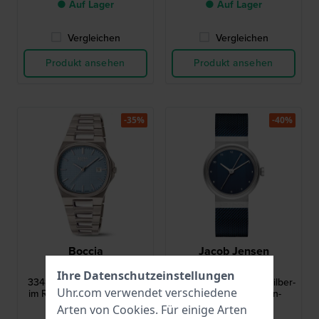
● Auf Lager
● Auf Lager
Vergleichen
Vergleichen
Produkt ansehen
Produkt ansehen
-35%
-40%
Boccia
Jacob Jensen
3348-01
JJ794
Ihre Datenschutzeinstellungen
3348-01 31 mm Damenuhr
794 New Line 29 mm Silber-
Uhr.com verwendet verschiedene
im Retro-Design aus Titan
blaue Design-Damen-
Quarzuhr
Arten von
Cookies
. Für einige Arten