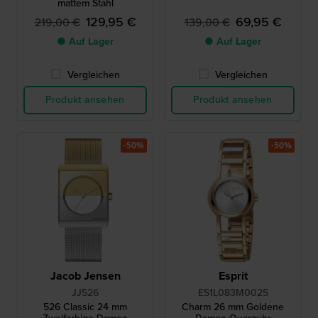
mattem Stahl
129,95 €
69,95 €
219,00 €
139,00 €
● Auf Lager
● Auf Lager
Vergleichen
Vergleichen
Produkt ansehen
Produkt ansehen
-50%
-50%
Jacob Jensen
Esprit
JJ526
ES1L083M0025
526 Classic 24 mm
Charm 26 mm Goldene