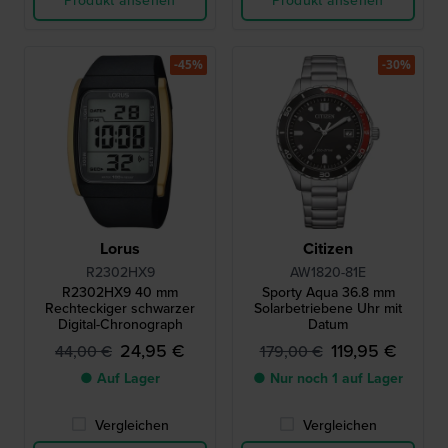
Produkt ansehen
Produkt ansehen
-45%
-30%
Lorus
Citizen
R2302HX9
AW1820-81E
R2302HX9 40 mm
Sporty Aqua 36.8 mm
Rechteckiger schwarzer
Solarbetriebene Uhr mit
Digital-Chronograph
Datum
24,95 €
119,95 €
44,00 €
179,00 €
● Auf Lager
● Nur noch 1 auf Lager
Vergleichen
Vergleichen