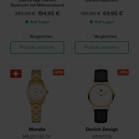
Zweifarbige Damen
Damen-Quarzuhr
Quarzuhr mit Milaneseband
194,95 €
69,95 €
389,00 €
139,90 €
● Auf Lager
● Auf Lager
Vergleichen
Vergleichen
Produkt ansehen
Produkt ansehen
-60%
-45%
Mondia
Danish Design
MS-207-S0-OY
IV11Q1235