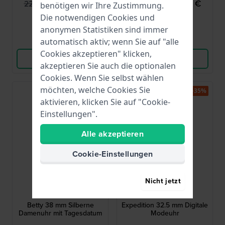
149,95 €
139,95 €
229,00 €
239,00 €
benötigen wir Ihre Zustimmung.
● Auf Lager
● Auf Lager
Die notwendigen Cookies und
anonymen Statistiken sind immer
Vergleichen
Vergleichen
automatisch aktiv; wenn Sie auf "alle
Cookies akzeptieren" klicken,
Produkt ansehen
Produkt ansehen
akzeptieren Sie auch die optionalen
Cookies. Wenn Sie selbst wählen
möchten, welche Cookies Sie
-50%
-35%
aktivieren, klicken Sie auf "Cookie-
Einstellungen".
Alle akzeptieren
Cookie-Einstellungen
Nicht jetzt
Esprit
Tommy Hilfiger
ES1L189M0065
1791669
Betty 38 mm Silberne
Expedition 32.5 mm Digitale
Damenuhr mit Tagesdatum
Modeuhr