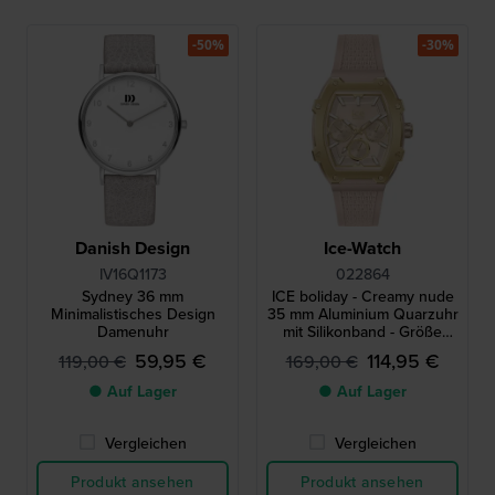
-50%
-30%
Danish Design
Ice-Watch
IV16Q1173
022864
Sydney 36 mm
ICE boliday - Creamy nude
Minimalistisches Design
35 mm Aluminium Quarzuhr
Damenuhr
mit Silikonband - Größe
Small
59,95 €
114,95 €
119,00 €
169,00 €
● Auf Lager
● Auf Lager
Vergleichen
Vergleichen
Produkt ansehen
Produkt ansehen