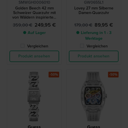
SMWGH0006010
GW0655L1
Golden Beech 42 mm
Lovey 27 mm Silberne
Schweizer Quarzuhr mit
Damen-Quarzuhr
von Wäldern inspiriertem
Zifferblatt
249,95 €
89,95 €
359,00 €
179,00 €
● Auf Lager
● Lieferung in 1 - 3
Werktage
Vergleichen
Vergleichen
Produkt ansehen
Produkt ansehen
-50%
-50%
Guess
Guess