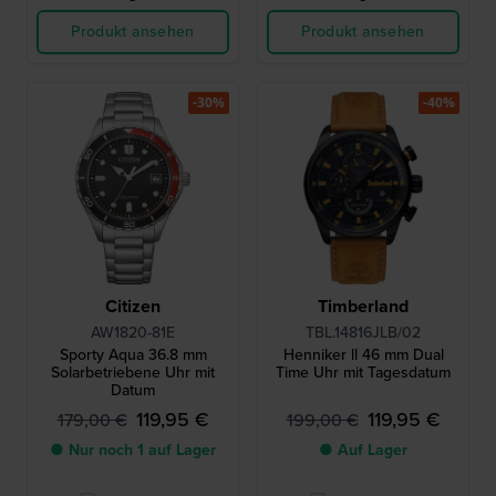
Produkt ansehen
Produkt ansehen
-30%
-40%
Citizen
Timberland
AW1820-81E
TBL.14816JLB/02
Sporty Aqua 36.8 mm
Henniker ll 46 mm Dual
Solarbetriebene Uhr mit
Time Uhr mit Tagesdatum
Datum
119,95 €
119,95 €
179,00 €
199,00 €
● Nur noch 1 auf Lager
● Auf Lager