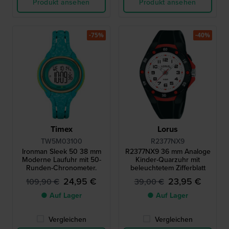
Produkt ansehen
Produkt ansehen
-75%
-40%
Timex
Lorus
TW5M03100
R2377NX9
Ironman Sleek 50 38 mm
R2377NX9 36 mm Analoge
Moderne Laufuhr mit 50-
Kinder-Quarzuhr mit
Runden-Chronometer.
beleuchtetem Zifferblatt
24,95 €
23,95 €
109,90 €
39,00 €
● Auf Lager
● Auf Lager
Vergleichen
Vergleichen