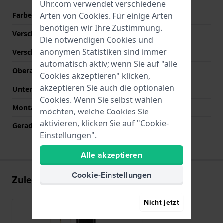
Uhr.com verwendet verschiedene
Farbe der Naht
Schwarz
Arten von
Cookies
. Für einige Arten
benötigen wir Ihre Zustimmung.
Verschlusstyp
Dornschließe
Die notwendigen Cookies und
anonymen Statistiken sind immer
Verschlussfarbe
Gold
automatisch aktiv; wenn Sie auf "alle
Oberarmbandlänge (mm)
80 mm
Cookies akzeptieren" klicken,
akzeptieren Sie auch die optionalen
Unterarmbandlänge (mm)
120 mm
Cookies. Wenn Sie selbst wählen
Montagetyp
Druckstifte
möchten, welche Cookies Sie
aktivieren, klicken Sie auf "Cookie-
Gerade Bandhalterung
Ja
Einstellungen".
Alle akzeptieren
Cookie-Einstellungen
Zuletzt angesehen
Nicht jetzt