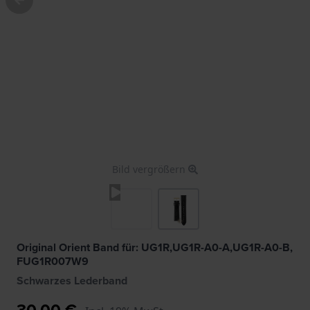
Bild vergrößern
Original Orient Band für: UG1R,UG1R-A0-A,UG1R-A0-B,
FUG1R007W9
Schwarzes Lederband
30,00 €