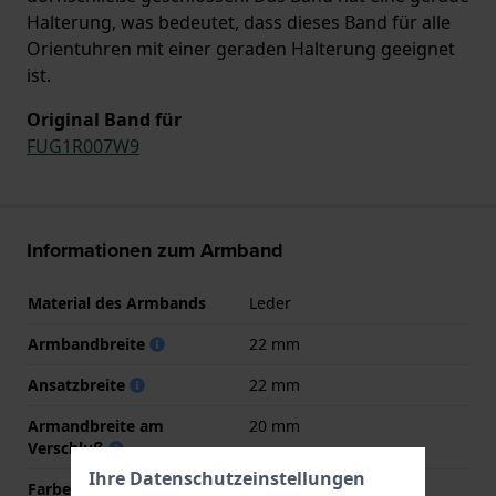
Halterung, was bedeutet, dass dieses Band für alle
Orientuhren mit einer geraden Halterung geeignet
ist.
Original Band für
FUG1R007W9
Informationen zum Armband
Material des Armbands
Leder
Armbandbreite
22 mm
Ansatzbreite
22 mm
Armandbreite am
20 mm
Verschluß
Ihre Datenschutzeinstellungen
Farbe des Armbands
Schwarz