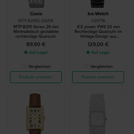
Casio
Ice-Watch
MTP-B215D-2AVER
025718
MTP-B215 Series 26 mm
ICE power PW6 23 mm
Minimalistisch gestaltete
Rechteckige Quarzuhr im
rechteckige Quarzuhr
Vintage-Design aus
Kunstharz mit römischen
89,90 €
129,00 €
Indizes
● Auf Lager
● Auf Lager
Vergleichen
Vergleichen
Produkt ansehen
Produkt ansehen