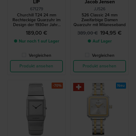
LIP
Jacob Jensen
671279
JJ526
Churchill T24 24 mm
526 Classic 24 mm
Rechteckige Quarzuhr im
Zweifarbige Damen
Design der 1930er Jahre
Quarzuhr mit Milaneseband
mit kleiner Sekunde
189,00 €
194,95 €
389,00 €
● Nur noch 1 auf Lager
● Auf Lager
Vergleichen
Vergleichen
Produkt ansehen
Produkt ansehen
-70%
Neu