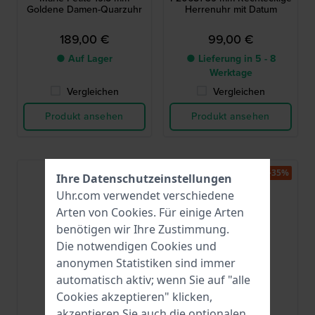
Goldene Damen-Quarzuhr
Herrenuhr mit Datum
189,00 €
99,00 €
● Auf Lager
● Lieferung in 5 - 8
Werktage
Vergleichen
Vergleichen
Produkt ansehen
Produkt ansehen
-35%
Ihre Datenschutzeinstellungen
Uhr.com verwendet verschiedene
Arten von
Cookies
. Für einige Arten
benötigen wir Ihre Zustimmung.
Die notwendigen Cookies und
anonymen Statistiken sind immer
automatisch aktiv; wenn Sie auf "alle
Cookies akzeptieren" klicken,
Casio
Boccia
akzeptieren Sie auch die optionalen