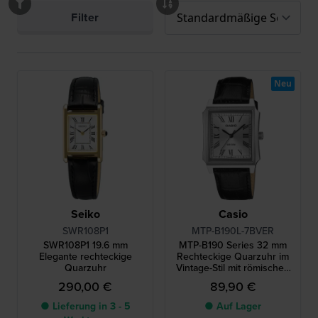
Filter
Neu
Seiko
Casio
SWR108P1
MTP-B190L-7BVER
SWR108P1 19.6 mm
MTP-B190 Series 32 mm
Elegante rechteckige
Rechteckige Quarzuhr im
Quarzuhr
Vintage-Stil mit römischen
Indizes
290,00 €
89,90 €
● Lieferung in 3 - 5
● Auf Lager