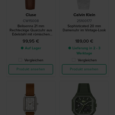
Cluse
Calvin Klein
CW15008
25100177
Belisenna 21 mm
Sophisticated 20 mm
Rechteckige Quarzuhr aus
Damenuhr im Vintage-Look
Edelstahl mit römischen
Indizes
99,95 €
189,00 €
● Auf Lager
● Lieferung in 2 - 3
Werktage
Vergleichen
Vergleichen
Produkt ansehen
Produkt ansehen