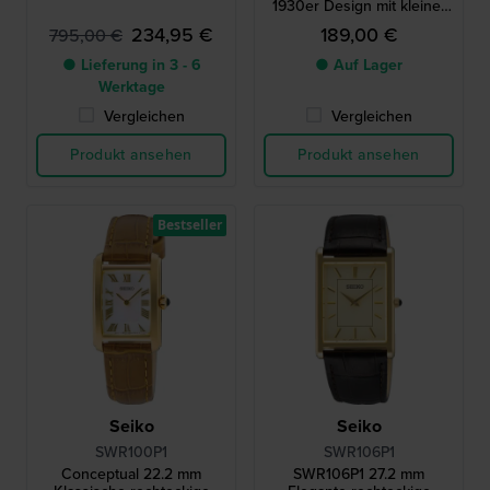
1930er Design mit kleiner
Sekunde
234,95 €
189,00 €
795,00 €
● Lieferung in 3 - 6
● Auf Lager
Werktage
Vergleichen
Vergleichen
Produkt ansehen
Produkt ansehen
Bestseller
Seiko
Seiko
SWR100P1
SWR106P1
Conceptual 22.2 mm
SWR106P1 27.2 mm