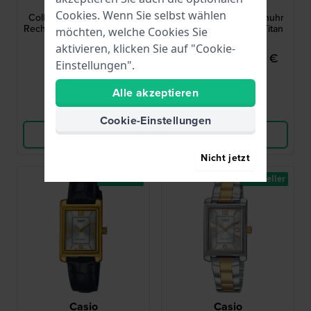
LTP-B150L-7B1EF
3348-01
Cookies. Wenn Sie selbst wählen
Collection Women 22 mm
3348-01 31 mm Damenuhr
Rechteckige Damenuhr aus
im Retro-Design aus Titan
möchten, welche Cookies Sie
Edelstahl
aktivieren, klicken Sie auf "Cookie-
69,90 €
149,95 €
229,00 €
Einstellungen".
● Auf Lager
● Auf Lager
Alle akzeptieren
Vergleichen
Vergleichen
Cookie-Einstellungen
Produkt ansehen
Produkt ansehen
Nicht jetzt
Bestseller
Bestseller
Casio
Casio