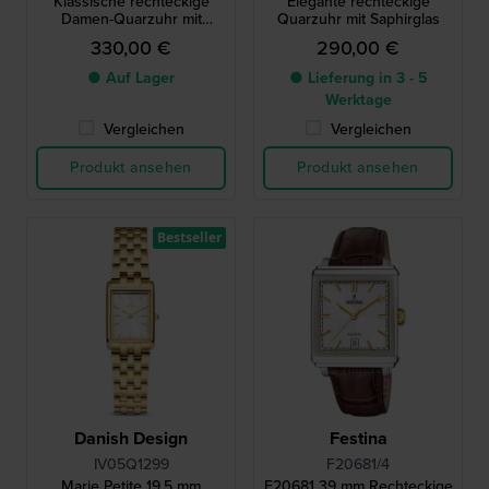
Klassische rechteckige
Elegante rechteckige
Damen-Quarzuhr mit
Quarzuhr mit Saphirglas
Perlmutt-Zifferblatt
330,00 €
290,00 €
● Auf Lager
● Lieferung in 3 - 5
Werktage
Vergleichen
Vergleichen
Produkt ansehen
Produkt ansehen
Bestseller
Danish Design
Festina
IV05Q1299
F20681/4
Marie Petite 19.5 mm
F20681 39 mm Rechteckige