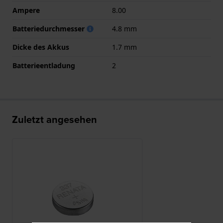
Ampere
8.00
Batteriedurchmesser
4.8 mm
Dicke des Akkus
1.7 mm
Batterieentladung
2
Zuletzt angesehen