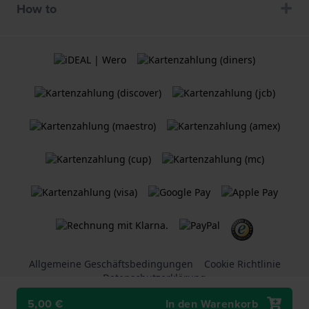
How to
Allgemeine Geschäftsbedingungen
Cookie Richtlinie
Datenschutzerklärung
5,00 €
In den Warenkorb
Ein
Holland Watch Group B.V.
Webshop