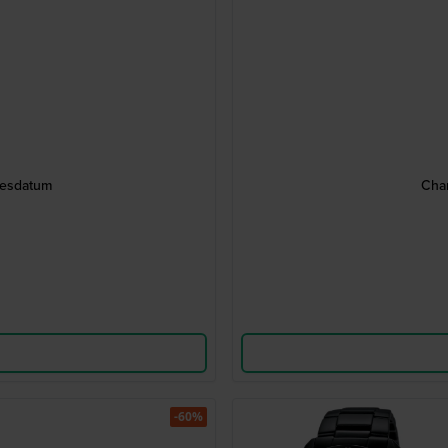
gesdatum
Cha
-60%