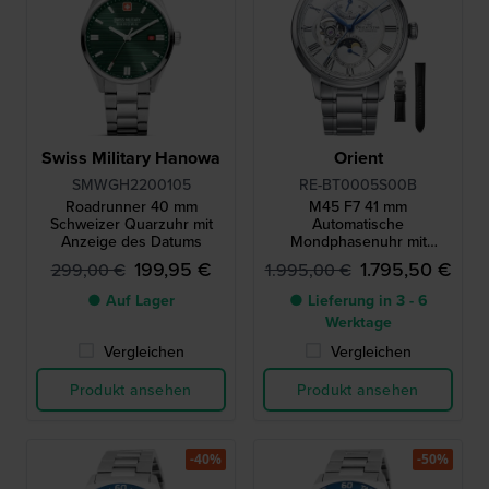
Swiss Military Hanowa
Orient
SMWGH2200105
RE-BT0005S00B
Roadrunner 40 mm
M45 F7 41 mm
Schweizer Quarzuhr mit
Automatische
Anzeige des Datums
Mondphasenuhr mit
offenem Herzen und
199,95 €
1.795,50 €
299,00 €
1.995,00 €
Gangreserve
● Auf Lager
● Lieferung in 3 - 6
Werktage
Vergleichen
Vergleichen
Produkt ansehen
Produkt ansehen
-40%
-50%