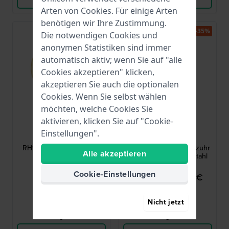
Arten von
Cookies
. Für einige Arten
benötigen wir Ihre Zustimmung.
-35%
Die notwendigen Cookies und
anonymen Statistiken sind immer
automatisch aktiv; wenn Sie auf "alle
Cookies akzeptieren" klicken,
akzeptieren Sie auch die optionalen
Cookies. Wenn Sie selbst wählen
möchten, welche Cookies Sie
aktivieren, klicken Sie auf "Cookie-
Lorus
Calvin Klein
Einstellungen".
RH918QX9
25200385
RH918QX9 42 mm Stahl-
Aqueous 44 mm Quarzuhr
Alle akzeptieren
Herrenuhr mit
in Taucheroptik aus Stahl
Datumsanzeige
Cookie-Einstellungen
79,00 €
114,95 €
179,00 €
● Auf Lager
● Auf Lager
Nicht jetzt
Vergleichen
Vergleichen