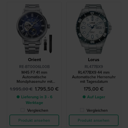
Orient
Lorus
RE-BT0006L00B
RL477BX9
M45 F7 41 mm
RL477BX9 44 mm
Automatische
Automatische Herrenuhr
Mondphasenuhr mit
mit Tagesdatum
offenem Herzen und
1.795,50 €
175,00 €
1.995,00 €
Gangreserve
● Lieferung in 3 - 6
● Auf Lager
Werktage
Vergleichen
Vergleichen
Produkt ansehen
Produkt ansehen