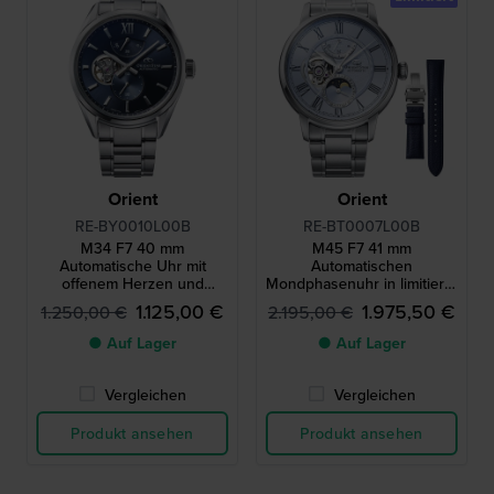
Orient
Orient
RE-BY0010L00B
RE-BT0007L00B
M34 F7 40 mm
M45 F7 41 mm
Automatische Uhr mit
Automatischen
offenem Herzen und
Mondphasenuhr in limitierte
Gangreserveanzeige
Auflage mit Gangreserve
1.125,00 €
1.975,50 €
1.250,00 €
2.195,00 €
und zusätzlichem
Lederarmband
● Auf Lager
● Auf Lager
Vergleichen
Vergleichen
Produkt ansehen
Produkt ansehen