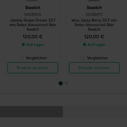
Swatch
Swatch
SS08I100
SS08N117
Jammy Grape Dream 33.7
Very Jazzy Berry 33.7 mm
mm Swiss biosourced Skin
Swiss biosourced Skin
Swatch
Swatch
120,00 €
120,00 €
● Auf Lager
● Auf Lager
Vergleichen
Vergleichen
Produkt ansehen
Produkt ansehen