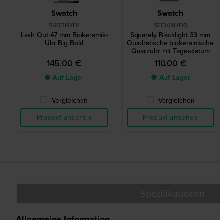
Swatch
Swatch
SB03B701
SO34N700
Lash Out 47 mm Biokeramik-
Squarely Blacklight 33 mm
Uhr Big Bold
Quadratische biokeramische
Quarzuhr mit Tagesdatum
145,00 €
110,00 €
● Auf Lager
● Auf Lager
Vergleichen
Vergleichen
Produkt ansehen
Produkt ansehen
Spezifikationen
Allgemeine Information