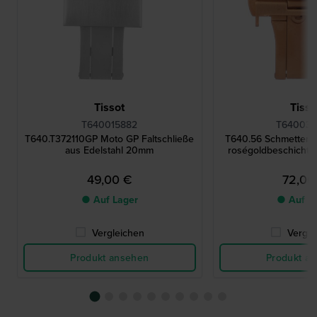
Tissot
Tisso
T640015882
T640033
T640.T372110GP Moto GP Faltschließe
T640.56 Schmetterli
aus Edelstahl 20mm
roségoldbeschichte
49,00 €
72,00
● Auf Lager
● Auf L
Vergleichen
Vergle
Produkt ansehen
Produkt a