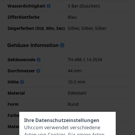
Wasserdichtigkeit
5 Bar (Duschen)
Zifferblattfarbe
Blau
Zeigerfarben (Std, Min, Sec)
Silber, Silber, Silber
Gehäuse Information
Gehäusecode
TH.488.1.14.3534
Durchmesser
44 mm
Höhe
10.5 mm
Material
Edelstahl
Form
Rund
Farbe
Silber
Ihre Datenschutzeinstellungen
Material der Rückseite
Edelstahl
Uhr.com verwendet verschiedene
Arten von
Cookies
. Für einige Arten