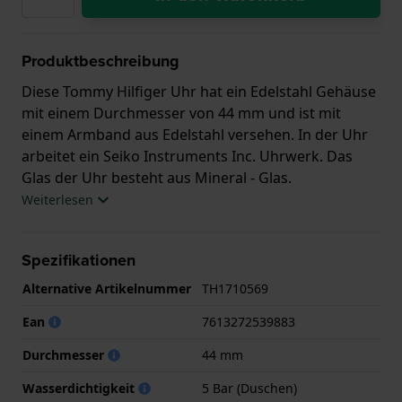
Produktbeschreibung
Diese Tommy Hilfiger Uhr hat ein Edelstahl Gehäuse
mit einem Durchmesser von 44 mm und ist mit
einem Armband aus Edelstahl versehen. In der Uhr
arbeitet ein Seiko Instruments Inc. Uhrwerk. Das
Glas der Uhr besteht aus Mineral - Glas.
Weiterlesen
Die Uhr ist wasserdicht bis 5 ATM. Das bedeutet,
dass die Uhr zum Duschen geeignet ist. Die Uhr wird
Spezifikationen
mit 2 Jahre Garantie geliefert.
Alternative Artikelnummer
TH1710569
.
Ean
7613272539883
Durchmesser
44 mm
Wasserdichtigkeit
5 Bar (Duschen)