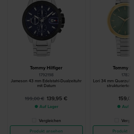
Tommy Hilfiger
Tommy Hil
1792198
17827
Jameson 43 mm Edelstahl-Dualzeituhr
Lori 34 mm Quarzuhr a
mit Datum
strukturiertem 
139,95 €
159,0
199,00 €
● Auf Lager
● Auf L
Vergleichen
Vergle
Produkt ansehen
Produkt a