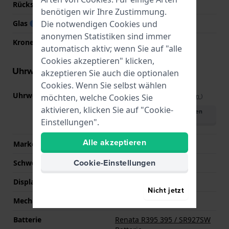
Rückseite
Druckdeckel
benötigen wir Ihre Zustimmung.
Die notwendigen Cookies und
Glas
Mineral
anonymen Statistiken sind immer
Krone
Ziehkrone
automatisch aktiv; wenn Sie auf "alle
Cookies akzeptieren" klicken,
Uhrwerk Informationen
akzeptieren Sie auch die optionalen
Cookies. Wenn Sie selbst wählen
Uhrwerks-Nummer
VX9J
möchten, welche Cookies Sie
(
Spezifikationen ansehen
)
aktivieren, klicken Sie auf "Cookie-
Handbuch herunterladen
(English)
Einstellungen".
Alle akzeptieren
Marke des Uhrwerks
Seiko Instruments Inc.
Cookie-Einstellungen
Schweizer Uhrwerk
Nein
Displaytyp
Analog
Nicht jetzt
Mechanismus
Quarz
Batterie
Renata R395 395 / SR927SW