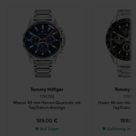
Tommy Hilfiger
Tommy Hil
1791788
17919
Mason 45 mm Herren-Quarzuhr mit
Owen 46 mm Herren
Tag/Datum-Anzeige
Tag/Datum-
189,00 €
189,0
● Auf Lager
● Lieferung in 2 