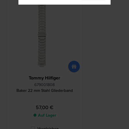
Tommy Hilfiger
679001808
Baker 22 mm Stahl Gliederband
57,00 €
● Auf Lager
Vergleichen