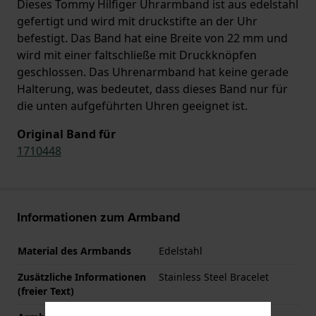
Dieses Tommy Hilfiger Uhrarmband ist aus edelstahl
gefertigt und wird mit druckstifte an der Uhr
befestigt. Das Band hat eine Breite von 22 mm und
wird mit einer faltschließe mit Druckknöpfen
geschlossen. Das Uhrenarmband hat keine gerade
Halterung, was bedeutet, dass dieses Band nur für
die unten aufgeführten Uhren geeignet ist.
Original Band für
1710448
Informationen zum Armband
Material des Armbands
Edelstahl
Zusätzliche Informationen
Stainless Steel Bracelet
(freier Text)