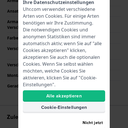
Armbandbreite
22 mm
Ihre Datenschutzeinstellungen
Uhr.com verwendet verschiedene
Ansatzbreite
12 mm
Arten von
Cookies
. Für einige Arten
Armandbreite am
20 mm
benötigen wir Ihre Zustimmung.
Verschluß
Die notwendigen Cookies und
anonymen Statistiken sind immer
Farbe des Armbands
Silber
automatisch aktiv; wenn Sie auf "alle
Verschlusstyp
Faltschließe mit
Cookies akzeptieren" klicken,
Druckknöpfen
akzeptieren Sie auch die optionalen
Cookies. Wenn Sie selbst wählen
Verschlussfarbe
Silber
möchten, welche Cookies Sie
Montagetyp
Druckstifte
aktivieren, klicken Sie auf "Cookie-
Einstellungen".
Gerade Bandhalterung
Nein
Alle akzeptieren
Cookie-Einstellungen
Zuletzt angesehen
Nicht jetzt