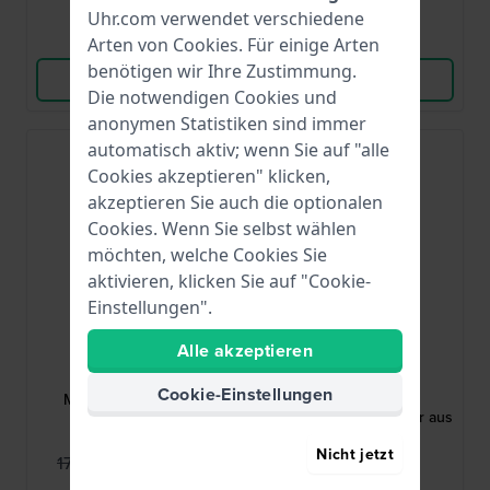
Uhr.com verwendet verschiedene
Vergleichen
Vergleichen
Arten von
Cookies
. Für einige Arten
benötigen wir Ihre Zustimmung.
Produkt ansehen
Produkt ansehen
Die notwendigen Cookies und
anonymen Statistiken sind immer
automatisch aktiv; wenn Sie auf "alle
-50%
Cookies akzeptieren" klicken,
akzeptieren Sie auch die optionalen
Cookies. Wenn Sie selbst wählen
möchten, welche Cookies Sie
aktivieren, klicken Sie auf "Cookie-
Einstellungen".
Guess
Cluse
Alle akzeptieren
GW0839L4
CW15002
Cookie-Einstellungen
Mini Rumour 26 mm
Belisenna 21 mm
Silberne Damen-
Rechteckige Damenuhr aus
Quarzuhren
Edelstahl
Nicht jetzt
89,95 €
99,95 €
179,00 €