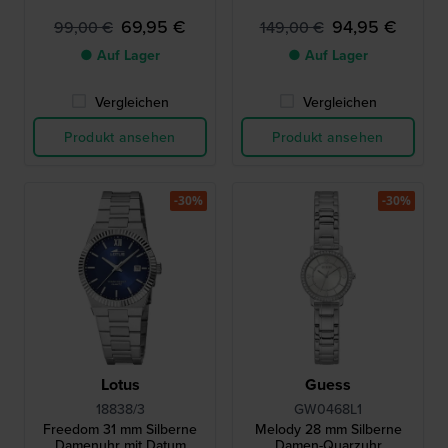
69,95 €
94,95 €
99,00 €
149,00 €
● Auf Lager
● Auf Lager
Vergleichen
Vergleichen
Produkt ansehen
Produkt ansehen
-30%
-30%
Lotus
Guess
18838/3
GW0468L1
Freedom 31 mm Silberne
Melody 28 mm Silberne
Damenuhr mit Datum
Damen-Quarzuhr