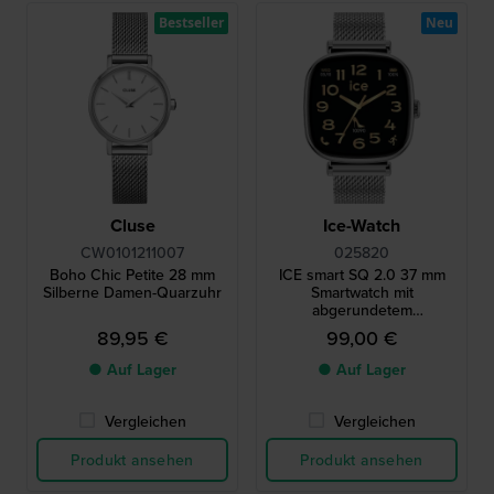
Bestseller
Neu
Cluse
Ice-Watch
CW0101211007
025820
Boho Chic Petite 28 mm
ICE smart SQ 2.0 37 mm
Silberne Damen-Quarzuhr
Smartwatch mit
abgerundetem
quadratischem Gehäuse
89,95 €
99,00 €
und AMOLED-Touchscreen
● Auf Lager
● Auf Lager
Vergleichen
Vergleichen
Produkt ansehen
Produkt ansehen