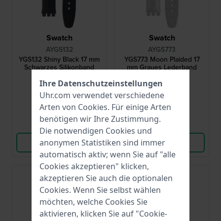
Swatch
Swatch
AYGS132
AYGS773
YGS132 Shiny Black 17 mm
YGS773 Moon Plaided 17
Schwarzes Silikonband
mm Graues Lederband
Ihre Datenschutzeinstellungen
30,00 €
30,00 €
Uhr.com verwendet verschiedene
● Auf Lager
● Auf Lager
Arten von
Cookies
. Für einige Arten
benötigen wir Ihre Zustimmung.
Vergleichen
Vergleichen
Die notwendigen Cookies und
Produkt ansehen
Produkt ansehen
anonymen Statistiken sind immer
automatisch aktiv; wenn Sie auf "alle
Cookies akzeptieren" klicken,
akzeptieren Sie auch die optionalen
Cookies. Wenn Sie selbst wählen
möchten, welche Cookies Sie
aktivieren, klicken Sie auf "Cookie-