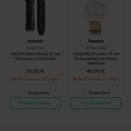
Swatch
Swatch
AYGG706
AYGG408G
YGG706 Black Medal 17 mm
YGG408G Rosalina 17 mm
Schwarzes Lederband
Roségoldbeschichtetes
Stahlband
30,00 €
40,00 €
● Bald wieder auf Lager
● Bald wieder auf Lager
Vergleichen
Vergleichen
Produkt ansehen
Produkt ansehen