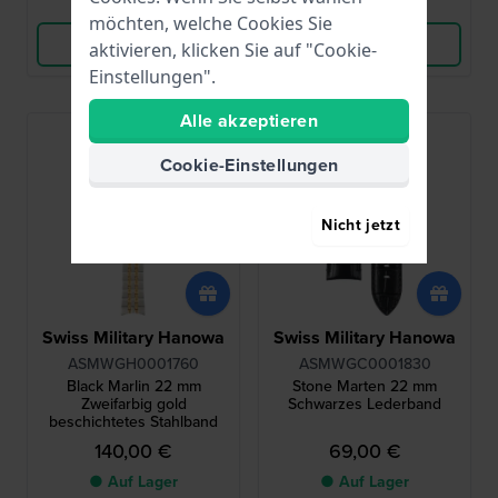
Vergleichen
Vergleichen
möchten, welche Cookies Sie
Produkt ansehen
Produkt ansehen
aktivieren, klicken Sie auf "Cookie-
Einstellungen".
Alle akzeptieren
Cookie-Einstellungen
Nicht jetzt
Swiss Military Hanowa
Swiss Military Hanowa
ASMWGH0001760
ASMWGC0001830
Black Marlin 22 mm
Stone Marten 22 mm
Zweifarbig gold
Schwarzes Lederband
beschichtetes Stahlband
140,00 €
69,00 €
● Auf Lager
● Auf Lager