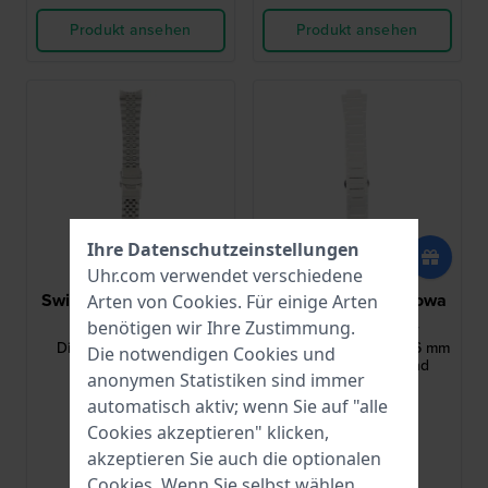
Produkt ansehen
Produkt ansehen
Ihre Datenschutzeinstellungen
Uhr.com verwendet verschiedene
Swiss Military Hanowa
Swiss Military Hanowa
Arten von
Cookies
. Für einige Arten
ASMWGL0002101
ASMWGI0002284
benötigen wir Ihre Zustimmung.
Diligenter 21 mm Stahl
Sidewinder Ceramic 26 mm
Die notwendigen Cookies und
Gliederband
Weißes Keramikband
anonymen Statistiken sind immer
automatisch aktiv; wenn Sie auf "alle
141,00 €
140,00 €
Cookies akzeptieren" klicken,
● Auf Lager
● Auf Lager
akzeptieren Sie auch die optionalen
Cookies. Wenn Sie selbst wählen