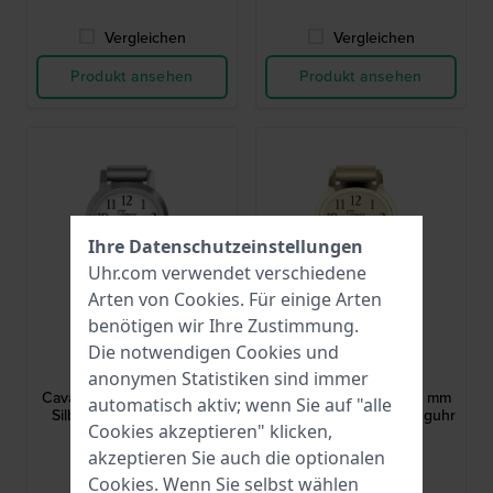
Vergleichen
Vergleichen
Produkt ansehen
Produkt ansehen
Ihre Datenschutzeinstellungen
Uhr.com verwendet verschiedene
Arten von
Cookies
. Für einige Arten
benötigen wir Ihre Zustimmung.
Timex
Timex
Die notwendigen Cookies und
TW2Y70700
TW2Y70800
anonymen Statistiken sind immer
Cavatina Ringwatch 16 mm
Cavatina Ringwatch 16 mm
automatisch aktiv; wenn Sie auf "alle
Silberfarbene Quarzuhr
Goldfarbene Quarz-Ringuhr
Cookies akzeptieren" klicken,
akzeptieren Sie auch die optionalen
109,00 €
119,00 €
Cookies. Wenn Sie selbst wählen
● Auf Lager
● Auf Lager