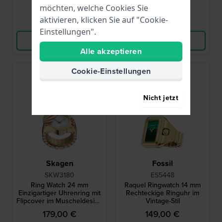
möchten, welche Cookies Sie
aktivieren, klicken Sie auf "Cookie-
Vergleichen
Vergleichen
Einstellungen".
Produkt ansehen
Produkt ansehen
Alle akzeptieren
Cookie-Einstellungen
Bestseller
Nicht jetzt
Skagen
Fossil
SKW3180
ES5448
Ring Watch 24 mm
Raquel Ringwatch 14 mm
Einzigartiger Uhrenring mit
Rechteckige Ringuhr im
Flipcover im Muscheldesign
Vintage-Stil
und Perlmutt-Zifferblatt
179,00 €
149,00 €