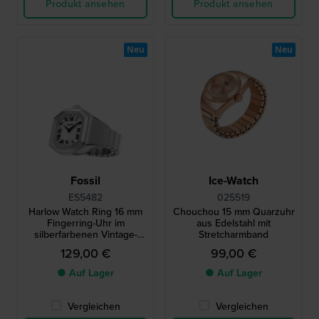
Produkt ansehen
Produkt ansehen
Neu
Neu
Fossil
Ice-Watch
ES5482
025519
Harlow Watch Ring 16 mm
Chouchou 15 mm Quarzuhr
Fingerring-Uhr im
aus Edelstahl mit
silberfarbenen Vintage-
Stretcharmband
Design mit achteckigem
129,00 €
99,00 €
Gehäuse
● Auf Lager
● Auf Lager
Vergleichen
Vergleichen