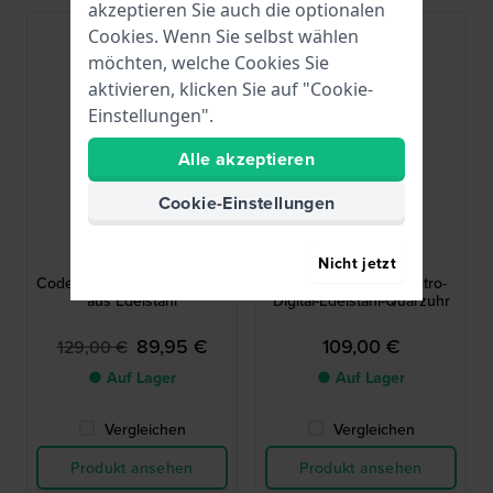
akzeptieren Sie auch die optionalen
-30%
Cookies. Wenn Sie selbst wählen
möchten, welche Cookies Sie
aktivieren, klicken Sie auf "Cookie-
Einstellungen".
Alle akzeptieren
Cookie-Einstellungen
Adidas
Adidas
AOSY23022
AOST24558
Nicht jetzt
Code One 38 mm Quarzuhr
Digital Two 36 mm Retro-
aus Edelstahl
Digital-Edelstahl-Quarzuhr
89,95 €
109,00 €
129,00 €
● Auf Lager
● Auf Lager
Vergleichen
Vergleichen
Produkt ansehen
Produkt ansehen