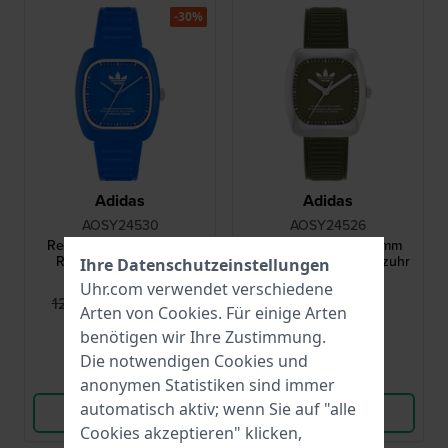
-30%
Adidas
Adidas
AOSY24530
AOSY24526
Retro Wave Two 37 mm
Retro Wave One 37 mm
Retro-inspirierte Bio-
Retro inspirierte Quarzuhr
Ihre Datenschutzeinstellungen
Keramik-Quarzuhr
aus Edelstahl
Uhr.com verwendet verschiedene
89,95 €
149,00 €
129,00 €
Arten von
Cookies
. Für einige Arten
● Auf Lager
● Auf Lager
benötigen wir Ihre Zustimmung.
Die notwendigen Cookies und
Vergleichen
Vergleichen
anonymen Statistiken sind immer
automatisch aktiv; wenn Sie auf "alle
Produkt ansehen
Produkt ansehen
Cookies akzeptieren" klicken,