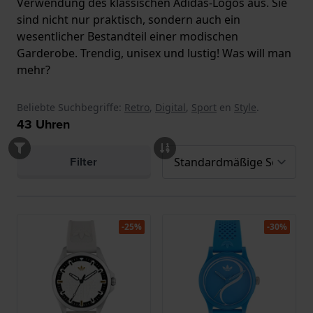
Verwendung des klassischen Adidas-Logos aus. Sie
sind nicht nur praktisch, sondern auch ein
wesentlicher Bestandteil einer modischen
Garderobe. Trendig, unisex und lustig! Was will man
mehr?
Beliebte Suchbegriffe:
Retro
,
Digital
,
Sport
en
Style
.
43
Uhren
Filter
-25%
-30%