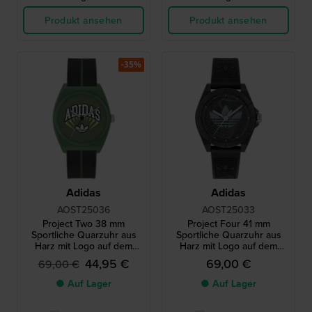
Produkt ansehen
Produkt ansehen
-35%
Adidas
Adidas
AOST25036
AOST25033
Project Two 38 mm
Project Four 41 mm
Sportliche Quarzuhr aus
Sportliche Quarzuhr aus
Harz mit Logo auf dem
Harz mit Logo auf dem
Zifferblatt
Zifferblatt
44,95 €
69,00 €
69,00 €
● Auf Lager
● Auf Lager