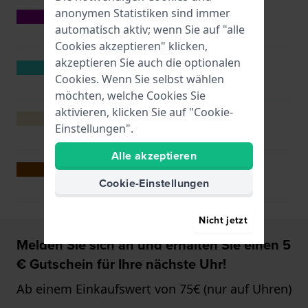
anonymen Statistiken sind immer
Violette Uhren
automatisch aktiv; wenn Sie auf "alle
Cookies akzeptieren" klicken,
akzeptieren Sie auch die optionalen
Türkisfarbene Uhren
Cookies. Wenn Sie selbst wählen
möchten, welche Cookies Sie
aktivieren, klicken Sie auf "Cookie-
Beigefarbene Uhren
Einstellungen".
Alle akzeptieren
Braune Uhren
Cookie-Einstellungen
Nicht jetzt
Melden Sie sich an und erhalten Sie einen 5
€ Gutschein für Ihre nächste Uhr!
Ab einem Einkaufswert von 75€ (nur auf Uhren)