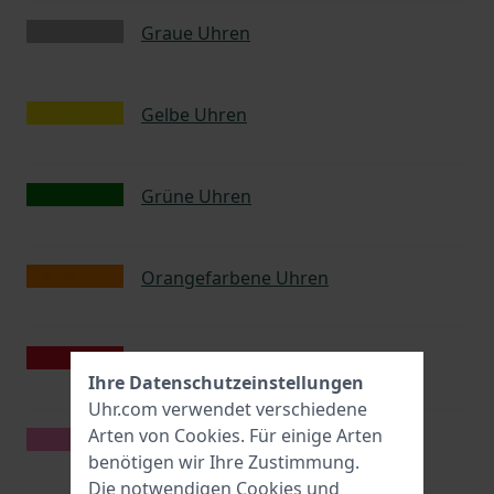
Graue Uhren
Gelbe Uhren
Grüne Uhren
Orangefarbene Uhren
Rote Uhren
Ihre Datenschutzeinstellungen
Uhr.com verwendet verschiedene
Arten von
Cookies
. Für einige Arten
Pinkfarbene Uhren
benötigen wir Ihre Zustimmung.
Die notwendigen Cookies und