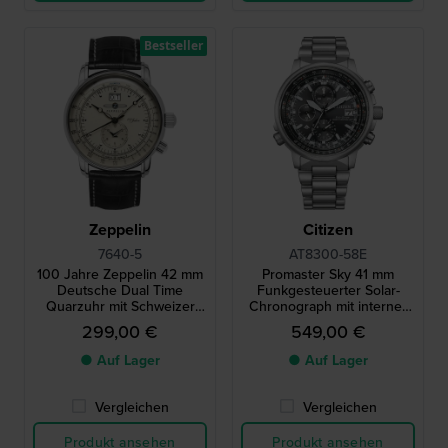
Bestseller
Zeppelin
Citizen
7640-5
AT8300-58E
100 Jahre Zeppelin 42 mm
Promaster Sky 41 mm
Deutsche Dual Time
Funkgesteuerter Solar-
Quarzuhr mit Schweizer
Chronograph mit interner
Uhrwerk
Luftfahrt-Lünette
299,00 €
549,00 €
● Auf Lager
● Auf Lager
Vergleichen
Vergleichen
Produkt ansehen
Produkt ansehen