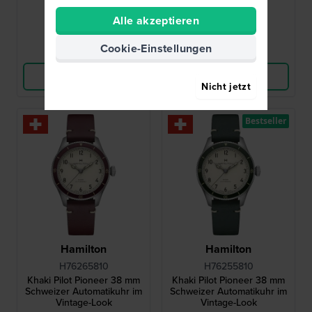
Alle akzeptieren
● Auf Lager
● Auf Lager
Cookie-Einstellungen
Vergleichen
Vergleichen
Produkt ansehen
Produkt ansehen
Nicht jetzt
Bestseller
Hamilton
Hamilton
H76265810
H76255810
Khaki Pilot Pioneer 38 mm
Khaki Pilot Pioneer 38 mm
Schweizer Automatikuhr im
Schweizer Automatikuhr im
Vintage-Look
Vintage-Look