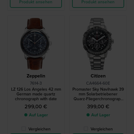
Produkt ansehen
Produkt ansehen
Zeppelin
Citizen
7614-3
CA4664-60E
LZ 126 Los Angeles 42 mm
Promaster Sky Navihawk 39
German made quartz
mm Solarbetriebener
chronograph with date
Quarz-Fliegerchronograph
mit Datum
299,00 €
399,00 €
● Auf Lager
● Auf Lager
Vergleichen
Vergleichen