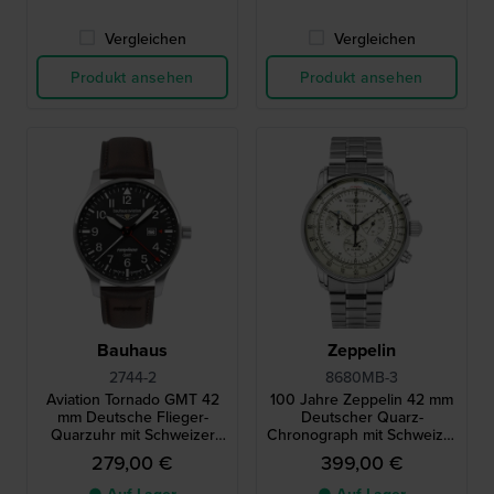
Vergleichen
Vergleichen
Produkt ansehen
Produkt ansehen
Bauhaus
Zeppelin
2744-2
8680MB-3
Aviation Tornado GMT 42
100 Jahre Zeppelin 42 mm
mm Deutsche Flieger-
Deutscher Quarz-
Quarzuhr mit Schweizer
Chronograph mit Schweizer
GMT-Uhrwerk
Uhrwerk und
279,00 €
399,00 €
Leuchtzifferblatt