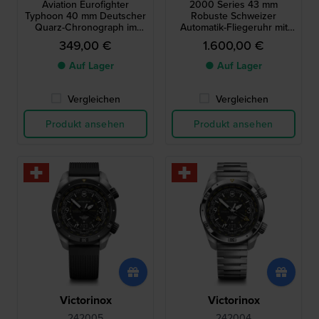
Aviation Eurofighter
2000 Series 43 mm
Typhoon 40 mm Deutscher
Robuste Schweizer
Quarz-Chronograph im
Automatik-Fliegeruhr mit
Fliegerstil mit Datum
GMT
349,00 €
1.600,00 €
● Auf Lager
● Auf Lager
Vergleichen
Vergleichen
Produkt ansehen
Produkt ansehen
Victorinox
Victorinox
242005
242004