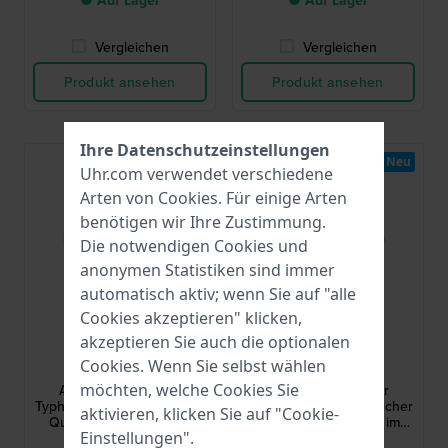
● Auf Lager
● Auf Lager
Vergleichen
Vergleichen
Produkt ansehen
Produkt ansehen
Ihre Datenschutzeinstellungen
Neu
Uhr.com verwendet verschiedene
Arten von
Cookies
. Für einige Arten
benötigen wir Ihre Zustimmung.
Die notwendigen Cookies und
anonymen Statistiken sind immer
automatisch aktiv; wenn Sie auf "alle
Cookies akzeptieren" klicken,
akzeptieren Sie auch die optionalen
Bauhaus
Bauhaus
Cookies. Wenn Sie selbst wählen
2576-2
2576-3
möchten, welche Cookies Sie
Aviation Eurofighter
Aviation Eurofighter
Typhoon 40 mm Deutscher
Typhoon 40 mm Deutscher
aktivieren, klicken Sie auf "Cookie-
Quarz-Chronograph im
Quarz-Chronograph im
Einstellungen".
Fliegerstil mit Datum
Fliegerstil mit Datum
329,00 €
349,00 €