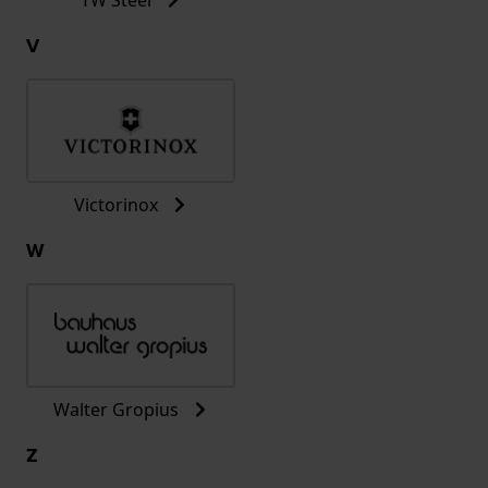
V
Victorinox
W
Walter Gropius
Z