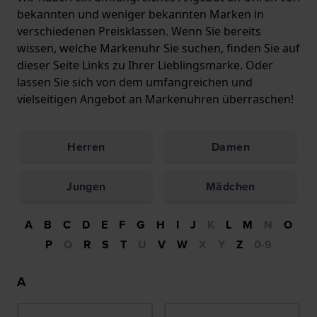
bekannten und weniger bekannten Marken in
verschiedenen Preisklassen. Wenn Sie bereits
wissen, welche Markenuhr Sie suchen, finden Sie auf
dieser Seite Links zu Ihrer Lieblingsmarke. Oder
lassen Sie sich von dem umfangreichen und
vielseitigen Angebot an Markenuhren überraschen!
Herren
Damen
Jungen
Mädchen
A
B
C
D
E
F
G
H
I
J
K
L
M
N
O
P
Q
R
S
T
U
V
W
X
Y
Z
0-9
A