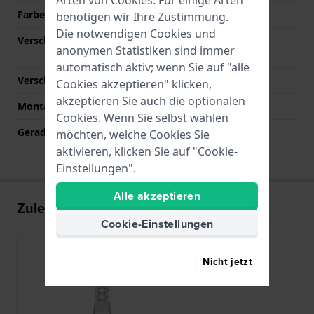
Arten von
Cookies
. Für einige Arten
Farbe des Armbands
Silber
benötigen wir Ihre Zustimmung.
Die notwendigen Cookies und
Verschlusstyp
Faltschließe mit
anonymen Statistiken sind immer
Druckknöpfen
automatisch aktiv; wenn Sie auf "alle
Verschlussfarbe
Silber
Cookies akzeptieren" klicken,
akzeptieren Sie auch die optionalen
Montagetyp
Druckstifte
Cookies. Wenn Sie selbst wählen
Gerade Bandhalterung
Nein
möchten, welche Cookies Sie
aktivieren, klicken Sie auf "Cookie-
Einstellungen".
Alle akzeptieren
Zuletzt angesehen
Cookie-Einstellungen
Nicht jetzt