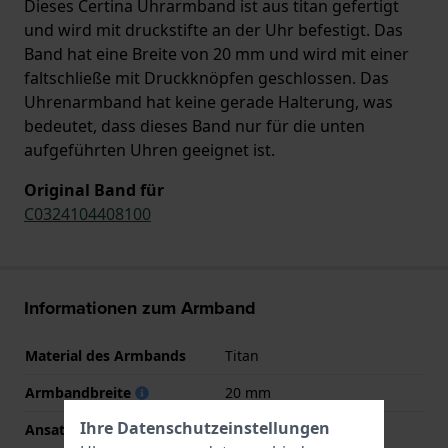
Dieses Certina Uhrarmband ist aus titan gefertigt
und wird mit druckstifte an der Uhr befestigt. Das
Band hat eine Breite von 20 mm und wird mit einer
faltschließe mit Druckknöpfen geschlossen. Das
Uhrenarmband hat keine gerade Halterung, was
bedeutet, dass dieses Band nur für die unten
aufgeführten Uhren geeignet ist.
Original Band für
C0324104408100
Informationen zum Armband
Material des Armbands
Titan
Armbandbreite
20 mm
Ihre Datenschutzeinstellungen
Ansatzbreite
20 mm