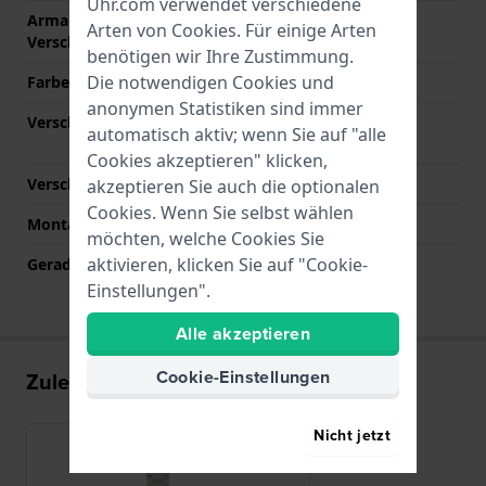
Uhr.com verwendet verschiedene
Armandbreite am
18 mm
Arten von
Cookies
. Für einige Arten
Verschluß
benötigen wir Ihre Zustimmung.
Die notwendigen Cookies und
Farbe des Armbands
Grau
anonymen Statistiken sind immer
Verschlusstyp
Faltschließe mit
automatisch aktiv; wenn Sie auf "alle
Druckknöpfen
Cookies akzeptieren" klicken,
Verschlussfarbe
Grau
akzeptieren Sie auch die optionalen
Cookies. Wenn Sie selbst wählen
Montagetyp
Druckstifte
möchten, welche Cookies Sie
aktivieren, klicken Sie auf "Cookie-
Gerade Bandhalterung
Nein
Einstellungen".
Alle akzeptieren
Cookie-Einstellungen
Zuletzt angesehen
Nicht jetzt