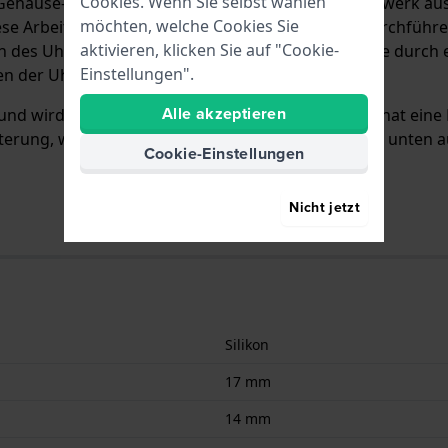
Cookies. Wenn Sie selbst wählen
Gehäuse-Kombination, was bedeutet, dass das Uhrwerk aus 
möchten, welche Cookies Sie
ese Arbeit von einem lizenzierten Uhrmacher zu durchführ
aktivieren, klicken Sie auf "Cookie-
n des Uhrwerks, der Krone oder anderer Uhrenteile durch e
Einstellungen".
en der Uhr.
Alle akzeptieren
 und wird mit keine an der Uhr befestigt. Das Band hat eine
rung, was bedeutet, dass dieses Band nur für die unten a
Cookie-Einstellungen
Nicht jetzt
Silikon
17 mm
14 mm