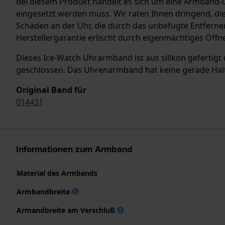
Bei diesem Produkt handelt es sich um eine Armband-
eingesetzt werden muss. Wir raten Ihnen dringend, di
Schäden an der Uhr, die durch das unbefugte Entferne
Herstellergarantie erlischt durch eigenmächtiges Öffn
Dieses Ice-Watch Uhrarmband ist aus silikon gefertigt
geschlossen. Das Uhrenarmband hat keine gerade Halte
Original Band für
014431
Informationen zum Armband
Material des Armbands
Armbandbreite
Armandbreite am Verschluß