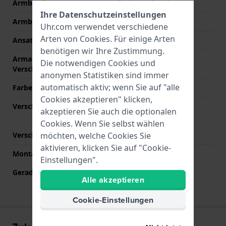
Armband Typ
Gliederarmband
Ihre Datenschutzeinstellungen
Armbandbreite
21 mm
Uhr.com verwendet verschiedene
Arten von
Cookies
. Für einige Arten
Ansatzbreite
21 mm
benötigen wir Ihre Zustimmung.
Armandbreite am
19 mm
Die notwendigen Cookies und
Verschluß
anonymen Statistiken sind immer
automatisch aktiv; wenn Sie auf "alle
Farbe des Armbands
Silber
Cookies akzeptieren" klicken,
Verschlusstyp
Faltschließe mit
akzeptieren Sie auch die optionalen
Druckknöpfen
Cookies. Wenn Sie selbst wählen
möchten, welche Cookies Sie
Verschlussfarbe
Silber
aktivieren, klicken Sie auf "Cookie-
Montagetyp
Druckstifte
Einstellungen".
Gerade Bandhalterung
Nein
Alle akzeptieren
Cookie-Einstellungen