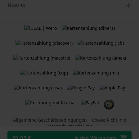
How to
Allgemeine Geschäftsbedingungen
Cookie Richtlinie
Datenschutzerklärung
39,95 €
In den Warenkorb