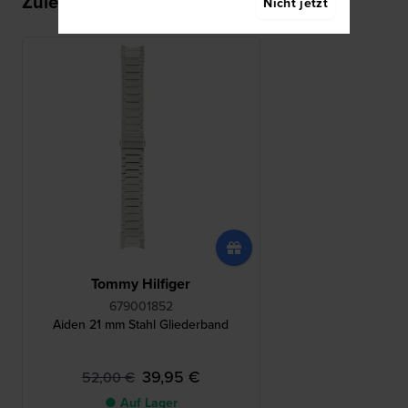
Zuletzt angesehen
Nicht jetzt
Tommy Hilfiger
679001852
Aiden 21 mm Stahl Gliederband
39,95 €
52,00 €
● Auf Lager